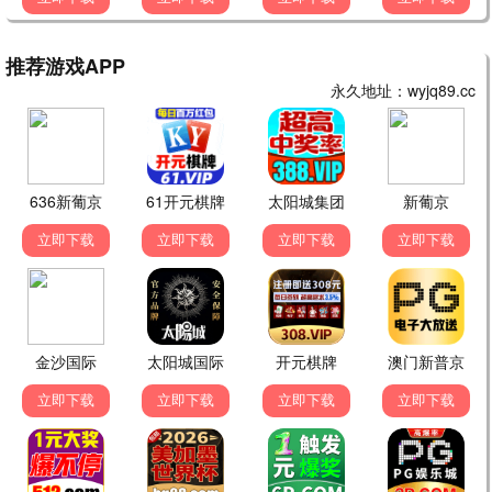
更新至HD
更新至HD
宇宙巨人：希曼崛起
人生开门红
尼古拉斯·加利齐纳,卡米拉·门德斯,伊德
常远,邓家佳,王耀庆,田雨,于洋,李宗恒
5.0
10.0
更新至HD
更新至HD
虎穴狼窝
精灵猎人
布兰卡·拉文,内斯托尔·坎蒂利亚纳
雷米·伊沙克,Norreen Ima