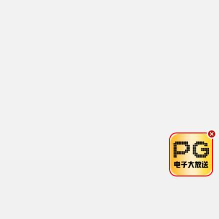
食尚玩家
更新至20260617
11
王牌对王牌第八季
已完结
12
越策越开心2011
已完结
13
闹着玩
更新至20260618期
14
WTO姐妹会
更新至20260618期
15
刘在锡的民宿法则
已完结
16
团结才能踢3
更新至04集
17
妻子的浪漫旅行3 秘密版
更新至第16集
18
最新动漫
国产动漫
日本动漫
港台动漫
欧美动漫
海外动漫
4.0
2.0