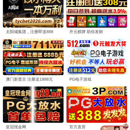
恶魔的手球歌2026
已完结
恶魔的手球歌
更新至后篇
一招一食
更新至02集
公路电影
更新至HD
破碎的声线
高清
星之守望
HD国语
炸掉银行经理
HD中字
罗宾汉之死
TC中字
古堡小夜曲
HD国语
乡思
HD国语
电影周榜单