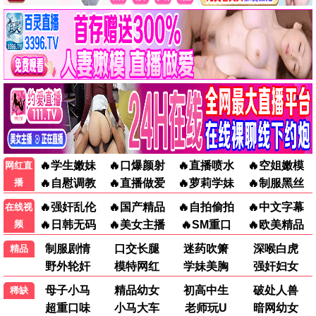
已完结
更新至第16集
东北一家人3
我的逆天神器
李琦,彭玉,巩汉林,吕小品,金珠,张丹露
歪歪,郭浩然,张喆,路路,郝祥海,李诗萌
6.0
4.0
更新至第52集
全100集
三只松鼠之萌力觉醒
动态漫画·铁姬钢兵第三季
精彩影片
慕斯云