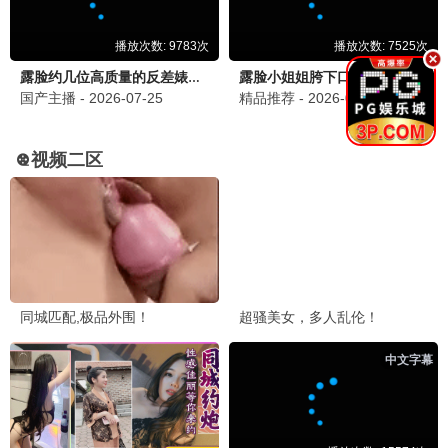
10.0
7.0
更新至03集
更新至10集
我的相抵日记
大叔再出招
志水彩乃,洼冢爱流,ゆめっち
申河均,吴正世,许成泰
3.0
9.0