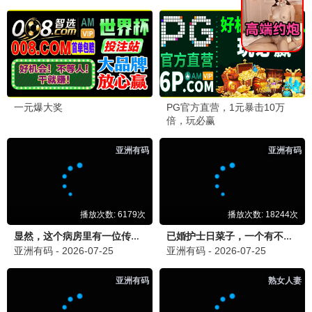
后室
更新至HD
1
不良侦探：食物链
HD中字
2
跟着书本去旅行
更新至20260619期
3
杀出个未来
HD中字
4
触不到的恋人
已完结
5
集中营血泪
HD
6
毛驴县令之大事小情
HD国语
7
想吹口哨我就吹
HD
8
你在山顶的那一边
HD中字
9
夜之片鳞
HD
10
蜡笔小新：风起云涌！我的宇宙公主
HD
11
孟买之恋
HD
12
西西里人
HD
13