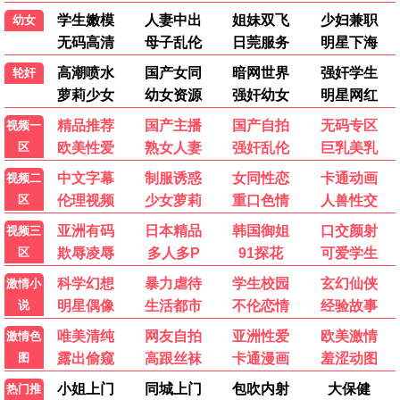
4.0
10.0
已完结
已完结
玩物们
白色巨塔
柳波芙·阿克肖诺娃,米洛斯·比柯维奇
唐泽寿明,江口洋介,黑木瞳
最新电影
动作片
喜剧片
爱情片
科幻片
剧情片
战争片
动画片
记录片