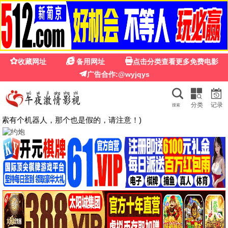
☰
蘑
汤姆影院在线
🔍
热播推荐
1.0
3.0
HD中字
HD中字
小镇警官
深宫怨灵
张琳娜,李迎旗,江柏川
凯蒂·萨瓦,凯瑟琳·希金斯,克瑞姆·柏辛