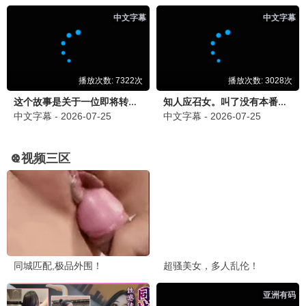
更新至01集
更新至14集
迷失之光
特别输送
Aomstin Thakrit Patt
陈龙,林保怡,周海媚,韦力,甄锡,何杜娟
四大元素之风之恋歌
更新至06集
偿还
更新至04集
新进职员姜会长
更新至07集
行医道
更新至06集
妻本善良
更新至13集
心间错
全22集
炽夏
更新至11集
似火年华
全24集
哥哥的心动Moo
更新至第07集
欠你的那场婚礼
已完结